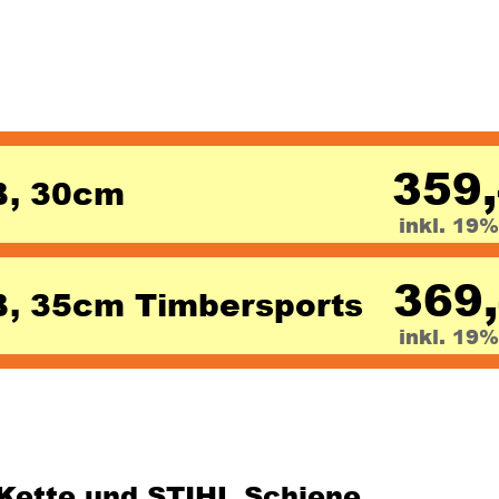
359,
B, 30cm 
inkl. 19
369,
, 35cm Timbersports 
inkl. 19
:
Kette und STIHL Schiene 