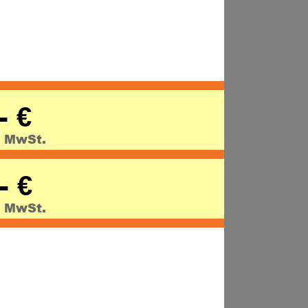
- 
€
% MwSt.
- 
€
% MwSt.