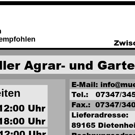
n 
 empfohlen
Zwis
ler Agrar- und Gart
E-Mail: info@mu
iten 
Tel.:   07347/34
Fax.:  07347/34
 12:00 Uhr
Lieferadresse: 
- 18:00 Uhr  
89165 Dietenhe
 12:00 Uhr