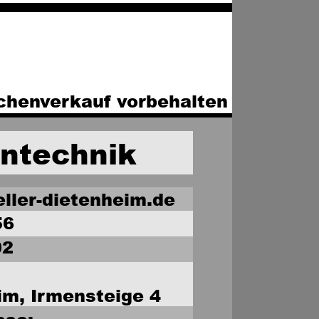
chenverkauf vorbehalten
entechnik
eller-dietenheim.de
56
02
im, Irmensteige 4